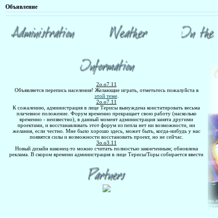
Объявление
2о.о7.11
Объявляется перепись населения! Желающие играть, отметьтесь пожалуйста в
этой теме
.
2о.о7.11
К сожалению, администрация в лице Терисы вынуждена констатировать весьма
плачевное положение. Форум временно прекращает свою работу (насколько
временно - неизвестно), в данный момент администрация занята другими
проектами, и восстанавливать этот форум из пепла нет ни возможности, ни
желания, если честно. Мне было хорошо здесь, может быть, когда-нибудь у нас
появятся силы и возможности восстановить проект, но не сейчас.
3о.о3.11
Новый дизайн наконец-то можно считать полностью законченным; обновлена
реклама. В скором времени администрация в лице Терисы/Торы собирается ввести
какие-нибудь акции, так что просыпаемся все, зима уже месяц как закончилась! (х
Гости - вы тоже не сидите на месте, у нас много свободных каноничных ролей,
неканоны тоже приветствуются.
о4.о1.11
С Наступившим годом Белого Кролика/Кота!
о4.11.1о
Поздравляем нашим замечательных и всеми любимых
Абаль
и
Zellos!..
с их
праздником - Днем Рождения!